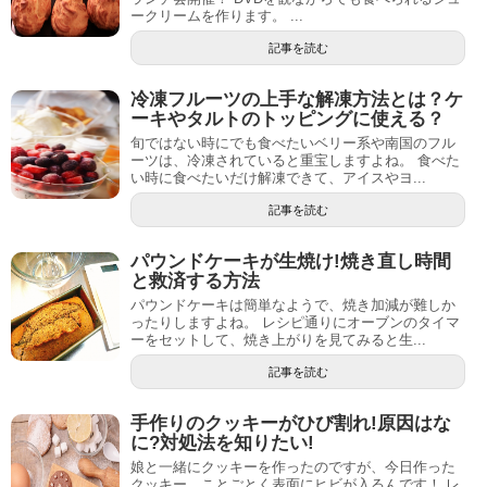
ークリームを作ります。 ...
記事を読む
冷凍フルーツの上手な解凍方法とは？ケ
ーキやタルトのトッピングに使える？
旬ではない時にでも食べたいベリー系や南国のフル
ーツは、冷凍されていると重宝しますよね。 食べた
い時に食べたいだけ解凍できて、アイスやヨ...
記事を読む
パウンドケーキが生焼け!焼き直し時間
と救済する方法
パウンドケーキは簡単なようで、焼き加減が難しか
ったりしますよね。 レシピ通りにオーブンのタイマ
ーをセットして、焼き上がりを見てみると生...
記事を読む
手作りのクッキーがひび割れ!原因はな
に?対処法を知りたい!
娘と一緒にクッキーを作ったのですが、今日作った
クッキー、ことごとく表面にヒビが入るんです！ レ