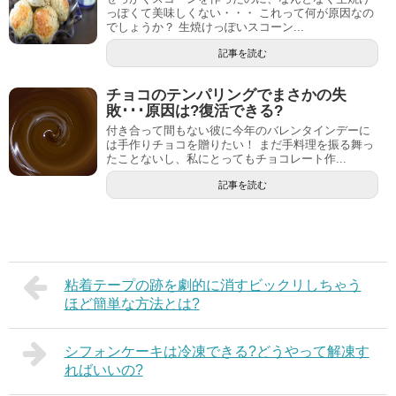
っぽくて美味しくない・・・ これって何が原因なの
でしょうか？ 生焼けっぽいスコーン...
記事を読む
チョコのテンパリングでまさかの失
敗･･･原因は?復活できる?
付き合って間もない彼に今年のバレンタインデーに
は手作りチョコを贈りたい！ まだ手料理を振る舞っ
たことないし、私にとってもチョコレート作...
記事を読む
粘着テープの跡を劇的に消すビックリしちゃう
ほど簡単な方法とは?
シフォンケーキは冷凍できる?どうやって解凍す
ればいいの?