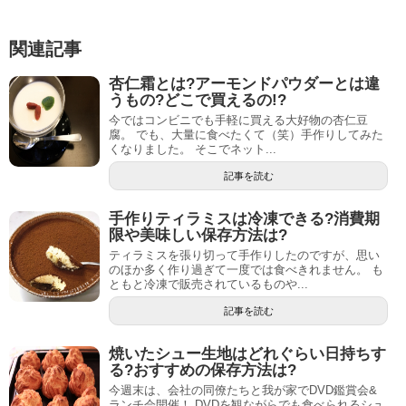
関連記事
杏仁霜とは?アーモンドパウダーとは違
うもの?どこで買えるの!?
今ではコンビニでも手軽に買える大好物の杏仁豆
腐。 でも、大量に食べたくて（笑）手作りしてみた
くなりました。 そこでネット...
記事を読む
手作りティラミスは冷凍できる?消費期
限や美味しい保存方法は?
ティラミスを張り切って手作りしたのですが、思い
のほか多く作り過ぎて一度では食べきれません。 も
ともと冷凍で販売されているものや...
記事を読む
焼いたシュー生地はどれぐらい日持ちす
る?おすすめの保存方法は?
今週末は、会社の同僚たちと我が家でDVD鑑賞会&
ランチ会開催！ DVDを観ながらでも食べられるシュ