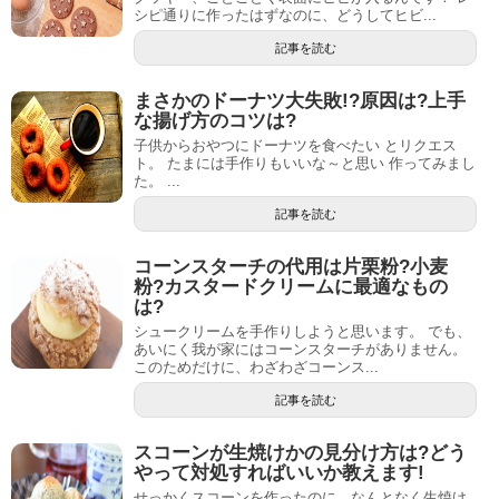
シピ通りに作ったはずなのに、どうしてヒビ...
記事を読む
まさかのドーナツ大失敗!?原因は?上手
な揚げ方のコツは?
子供からおやつにドーナツを食べたい とリクエス
ト。 たまには手作りもいいな～と思い 作ってみまし
た。 ...
記事を読む
コーンスターチの代用は片栗粉?小麦
粉?カスタードクリームに最適なもの
は?
シュークリームを手作りしようと思います。 でも、
あいにく我が家にはコーンスターチがありません。
このためだけに、わざわざコーンス...
記事を読む
スコーンが生焼けかの見分け方は?どう
やって対処すればいいか教えます!
せっかくスコーンを作ったのに、なんとなく生焼け