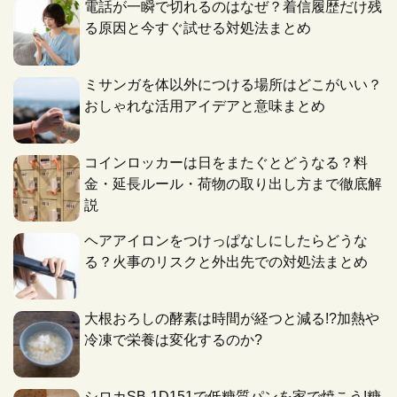
電話が一瞬で切れるのはなぜ？着信履歴だけ残
る原因と今すぐ試せる対処法まとめ
ミサンガを体以外につける場所はどこがいい？
おしゃれな活用アイデアと意味まとめ
コインロッカーは日をまたぐとどうなる？料
金・延長ルール・荷物の取り出し方まで徹底解
説
ヘアアイロンをつけっぱなしにしたらどうな
る？火事のリスクと外出先での対処法まとめ
大根おろしの酵素は時間が経つと減る!?加熱や
冷凍で栄養は変化するのか?
シロカSB-1D151で低糖質パンを家で焼こう!糖