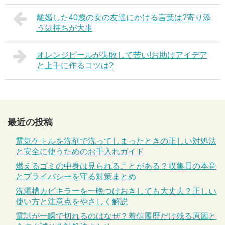
離婚した40歳の女の友達にかける言葉は?寄り添
う気持ちが大事
オレンジピールが失敗して苦い!お助けアイデア
と上手に作るコツは?
最近の投稿
電気ケトルを洗剤で洗ってしまったときの正しい対処法
と安全に使うためのお手入れガイド
燃えるゴミの中身は見られることがある？収集員の本音
とプライバシーを守る対策まとめ
洗濯槽カビキラーを一晩つけおきしても大丈夫？正しい
使い方と注意点をやさしく解説
電話が一瞬で切れるのはなぜ？着信履歴だけ残る原因と