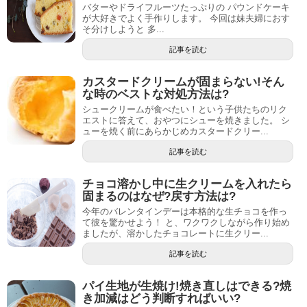
バターやドライフルーツたっぷりの パウンドケーキ
が大好きでよく手作りします。 今回は妹夫婦におす
そ分けしようと 多...
記事を読む
カスタードクリームが固まらない!そん
な時のベストな対処方法は?
シュークリームが食べたい！という子供たちのリク
エストに答えて、おやつにシューを焼きました。 シ
ューを焼く前にあらかじめカスタードクリー...
記事を読む
チョコ溶かし中に生クリームを入れたら
固まるのはなぜ?戻す方法は?
今年のバレンタインデーは本格的な生チョコを作っ
て彼を驚かせよう！ と、ワクワクしながら作り始め
ましたが、溶かしたチョコレートに生クリー...
記事を読む
パイ生地が生焼け!焼き直しはできる?焼
き加減はどう判断すればいい?