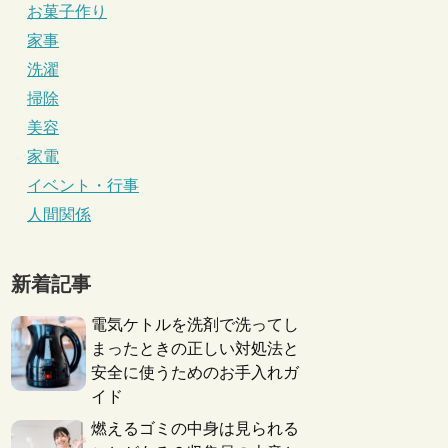
お菓子作り
家事
洗濯
掃除
美容
家電
イベント・行事
人間関係
新着記事
電気ケトルを洗剤で洗ってし
まったときの正しい対処法と
安全に使うためのお手入れガ
イド
燃えるゴミの中身は見られる