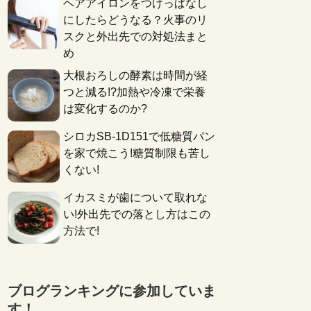
ヘアアイロンをつけっぱなし
にしたらどうなる？火事のリ
スクと外出先での対処法まと
め
大根おろしの酵素は時間が経
つと減る!?加熱や冷凍で栄養
は変化するのか?
シロカSB-1D151で低糖質パン
を家で焼こう!糖質制限も苦し
くない!
イカスミが歯について取れな
い!外出先での落とし方はこの
方法で!
ブログランキングに参加していま
す！