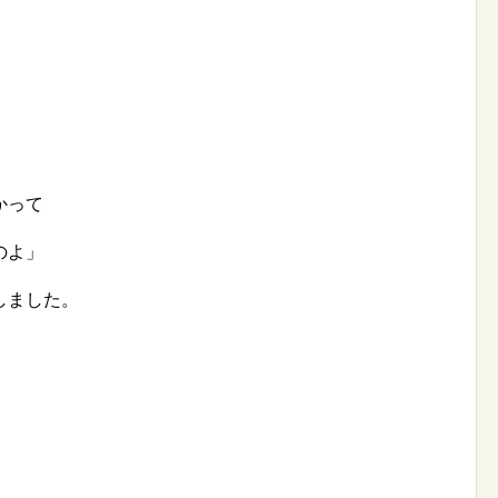
かって
のよ」
しました。
」