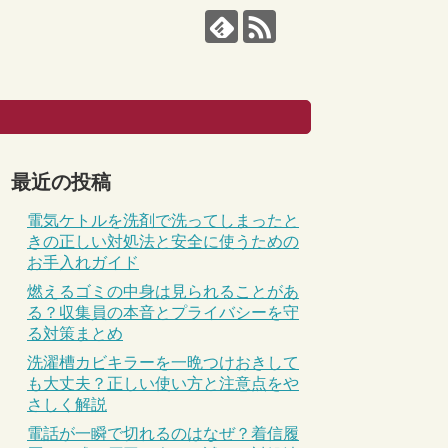
最近の投稿
電気ケトルを洗剤で洗ってしまったと
きの正しい対処法と安全に使うための
お手入れガイド
燃えるゴミの中身は見られることがあ
る？収集員の本音とプライバシーを守
る対策まとめ
洗濯槽カビキラーを一晩つけおきして
も大丈夫？正しい使い方と注意点をや
さしく解説
電話が一瞬で切れるのはなぜ？着信履