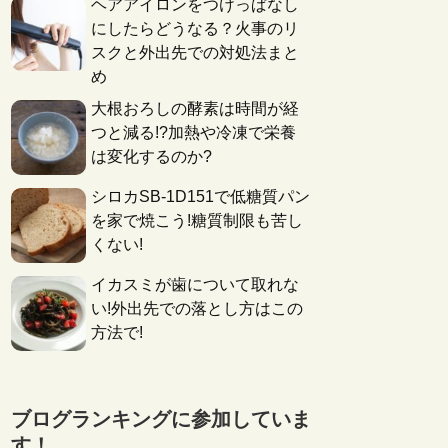
ヘアアイロンをつけっぱなし
にしたらどうなる？火事のリ
スクと外出先での対処法まと
め
大根おろしの酵素は時間が経
つと減る!?加熱や冷凍で栄養
は変化するのか?
シロカSB-1D151で低糖質パン
を家で焼こう!糖質制限も苦し
くない!
イカスミが歯について取れな
い!外出先での落とし方はこの
方法で!
ブログランキングに参加していま
す！