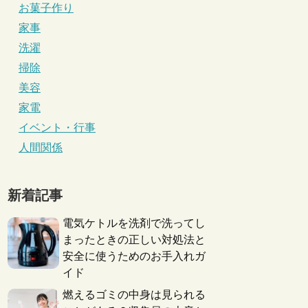
お菓子作り
家事
洗濯
掃除
美容
家電
イベント・行事
人間関係
新着記事
電気ケトルを洗剤で洗ってし
まったときの正しい対処法と
安全に使うためのお手入れガ
イド
燃えるゴミの中身は見られる