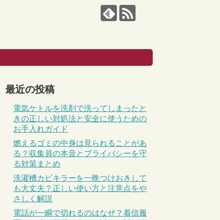
最近の投稿
電気ケトルを洗剤で洗ってしまったと
きの正しい対処法と安全に使うための
お手入れガイド
燃えるゴミの中身は見られることがあ
る？収集員の本音とプライバシーを守
る対策まとめ
洗濯槽カビキラーを一晩つけおきして
も大丈夫？正しい使い方と注意点をや
さしく解説
電話が一瞬で切れるのはなぜ？着信履