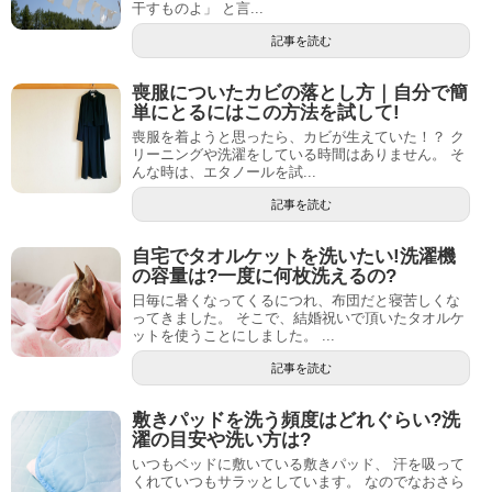
干すものよ」 と言...
記事を読む
喪服についたカビの落とし方｜自分で簡
単にとるにはこの方法を試して!
喪服を着ようと思ったら、カビが生えていた！？ ク
リーニングや洗濯をしている時間はありません。 そ
んな時は、エタノールを試...
記事を読む
自宅でタオルケットを洗いたい!洗濯機
の容量は?一度に何枚洗えるの?
日毎に暑くなってくるにつれ、布団だと寝苦しくな
ってきました。 そこで、結婚祝いで頂いたタオルケ
ットを使うことにしました。 ...
記事を読む
敷きパッドを洗う頻度はどれぐらい?洗
濯の目安や洗い方は?
いつもベッドに敷いている敷きパッド、 汗を吸って
くれていつもサラッとしています。 なのでなおさら