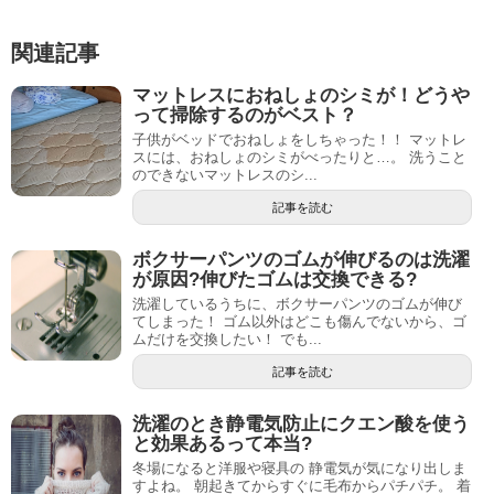
関連記事
マットレスにおねしょのシミが！どうや
って掃除するのがベスト？
子供がベッドでおねしょをしちゃった！！ マットレ
スには、おねしょのシミがべったりと…。 洗うこと
のできないマットレスのシ...
記事を読む
ボクサーパンツのゴムが伸びるのは洗濯
が原因?伸びたゴムは交換できる?
洗濯しているうちに、ボクサーパンツのゴムが伸び
てしまった！ ゴム以外はどこも傷んでないから、ゴ
ムだけを交換したい！ でも...
記事を読む
洗濯のとき静電気防止にクエン酸を使う
と効果あるって本当?
冬場になると洋服や寝具の 静電気が気になり出しま
すよね。 朝起きてからすぐに毛布からパチパチ。 着