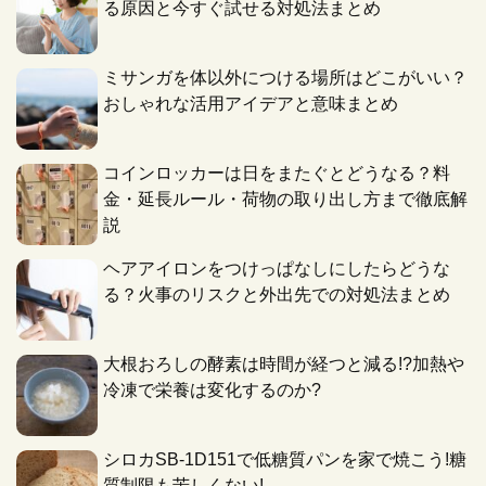
る原因と今すぐ試せる対処法まとめ
ミサンガを体以外につける場所はどこがいい？
おしゃれな活用アイデアと意味まとめ
コインロッカーは日をまたぐとどうなる？料
金・延長ルール・荷物の取り出し方まで徹底解
説
ヘアアイロンをつけっぱなしにしたらどうな
る？火事のリスクと外出先での対処法まとめ
大根おろしの酵素は時間が経つと減る!?加熱や
冷凍で栄養は変化するのか?
シロカSB-1D151で低糖質パンを家で焼こう!糖
質制限も苦しくない!