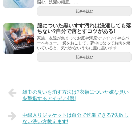
悩む、洗濯の頻度。 ...
記事を読む
服についた黒いすす汚れは洗濯しても落
ちない?自分で落とすコツがある!
家族、友達が集まってお庭や河原でワイワイやるバ
ーベキュー。 炭をおこして、夢中になってお肉を焼
いていると、気づかないうちに服に黒いすす...
記事を読む
雑巾の臭いを消す方法は?衣類についた嫌な臭い
を撃退するアイデア4選!
中綿入りジャケットは自分で洗濯できる?失敗し
ない洗い方教えます!