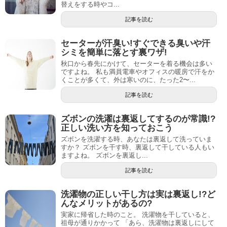
替えをする時やコ...
記事を読む
セーターが汗臭い!すぐできる臭いや汗
シミを簡単に落とす裏ワザ!
秋口から春先にかけて、セーターを着る機会は多い
ですよね。 私も満員電車やオフィスの暖房で汗をか
くことが多くて、外は寒いのに、たった2〜...
記事を読む
ズボンの洗濯は裏返してするのが常識!?
正しい洗い方を知っておこう
ズボンを洗濯する時、あなたは裏返して洗っていま
すか？ ズボンを干す時、裏返して干している人もい
ますよね。 ズボンを裏返し...
記事を読む
洗濯物の正しい干し方は実は裏返し!?ど
んなメリットがあるの?
実家に帰省した時のこと。 洗濯物を干していると、
祖母が通りかかって 「あら、洗濯物は裏返しにして