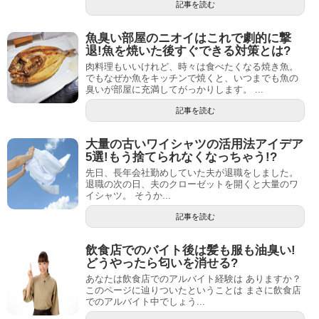
記事を読む
魚臭い部屋のニオイはこれで劇的に撃
退!魚を焼いた後すぐできる対策とは?
肉料理もいいけれど、時々は食べたくなる焼き魚。
でもなぜか魚をキッチンで焼くと、いつまでも魚の
臭いが部屋に充満してがっかりします。 ...
記事を読む
大量の古いワイシャツの活用法アイデア
5選!もう捨てられなくなっちゃう!?
先日、長年会社勤めしていた夫が退職をしました。
退職の次の日、夫のクローゼットを開くと大量のワ
イシャツ。 そうか...
記事を読む
飲食店でのバイト後は髪も服も油臭い!
どうやったら匂いを消せる?
あなたは飲食店でのアルバイト経験は ありますか？
このページに辿りついたということは まさに飲食店
でのアルバイト中でしょう...