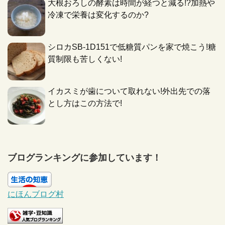
大根おろしの酵素は時間が経つと減る!?加熱や
冷凍で栄養は変化するのか?
シロカSB-1D151で低糖質パンを家で焼こう!糖
質制限も苦しくない!
イカスミが歯について取れない!外出先での落
とし方はこの方法で!
ブログランキングに参加しています！
にほんブログ村