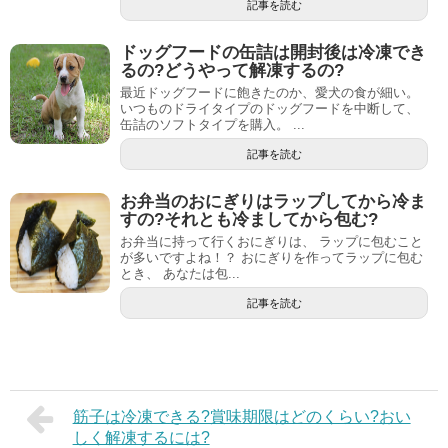
記事を読む
ドッグフードの缶詰は開封後は冷凍でき
るの?どうやって解凍するの?
最近ドッグフードに飽きたのか、愛犬の食が細い。
いつものドライタイプのドッグフードを中断して、
缶詰のソフトタイプを購入。 ...
記事を読む
お弁当のおにぎりはラップしてから冷ま
すの?それとも冷ましてから包む?
お弁当に持って行くおにぎりは、 ラップに包むこと
が多いですよね！？ おにぎりを作ってラップに包む
とき、 あなたは包...
記事を読む
筋子は冷凍できる?賞味期限はどのくらい?おい
しく解凍するには?