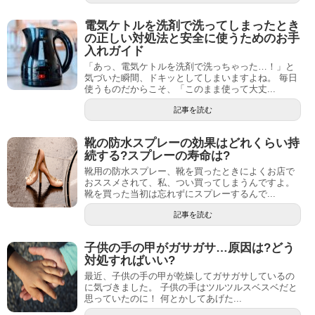
電気ケトルを洗剤で洗ってしまったとき
の正しい対処法と安全に使うためのお手
入れガイド
「あっ、電気ケトルを洗剤で洗っちゃった…！」と
気づいた瞬間、ドキッとしてしまいますよね。 毎日
使うものだからこそ、「このまま使って大丈...
記事を読む
靴の防水スプレーの効果はどれくらい持
続する?スプレーの寿命は?
靴用の防水スプレー、靴を買ったときによくお店で
おススメされて、私、つい買ってしまうんですよ。
靴を買った当初は忘れずにスプレーするんで...
記事を読む
子供の手の甲がガサガサ…原因は?どう
対処すればいい?
最近、子供の手の甲が乾燥してガサガサしているの
に気づきました。 子供の手はツルツルスベスベだと
思っていたのに！ 何とかしてあげた...