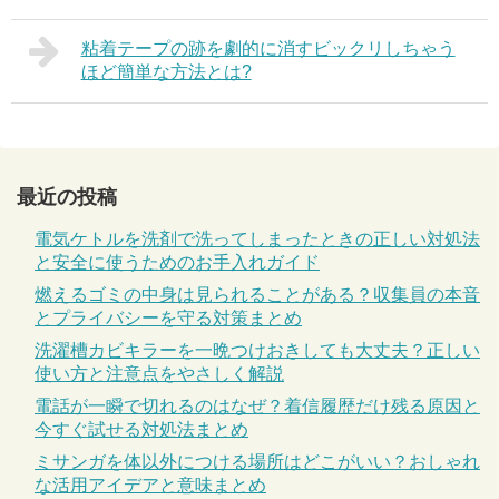
粘着テープの跡を劇的に消すビックリしちゃう
ほど簡単な方法とは?
最近の投稿
電気ケトルを洗剤で洗ってしまったときの正しい対処法
と安全に使うためのお手入れガイド
燃えるゴミの中身は見られることがある？収集員の本音
とプライバシーを守る対策まとめ
洗濯槽カビキラーを一晩つけおきしても大丈夫？正しい
使い方と注意点をやさしく解説
電話が一瞬で切れるのはなぜ？着信履歴だけ残る原因と
今すぐ試せる対処法まとめ
ミサンガを体以外につける場所はどこがいい？おしゃれ
な活用アイデアと意味まとめ