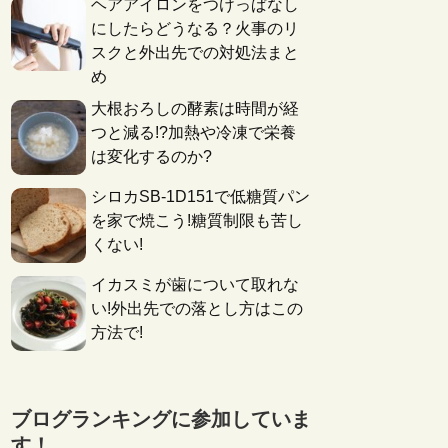
ヘアアイロンをつけっぱなし
にしたらどうなる？火事のリ
スクと外出先での対処法まと
め
大根おろしの酵素は時間が経
つと減る!?加熱や冷凍で栄養
は変化するのか?
シロカSB-1D151で低糖質パン
を家で焼こう!糖質制限も苦し
くない!
イカスミが歯について取れな
い!外出先での落とし方はこの
方法で!
ブログランキングに参加していま
す！