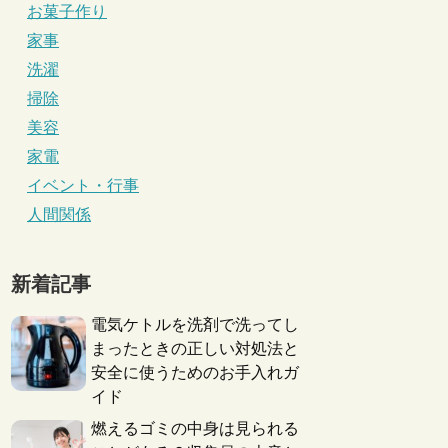
お菓子作り
家事
洗濯
掃除
美容
家電
イベント・行事
人間関係
新着記事
電気ケトルを洗剤で洗ってし
まったときの正しい対処法と
安全に使うためのお手入れガ
イド
燃えるゴミの中身は見られる