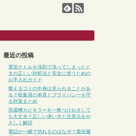
最近の投稿
電気ケトルを洗剤で洗ってしまったと
きの正しい対処法と安全に使うための
お手入れガイド
燃えるゴミの中身は見られることがあ
る？収集員の本音とプライバシーを守
る対策まとめ
洗濯槽カビキラーを一晩つけおきして
も大丈夫？正しい使い方と注意点をや
さしく解説
電話が一瞬で切れるのはなぜ？着信履