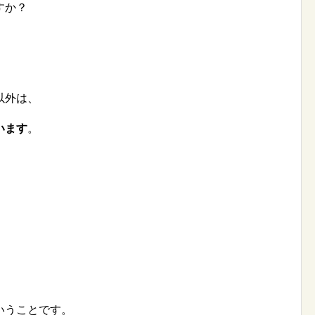
すか？
以外は、
います
。
いうことです。