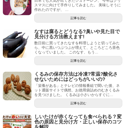
日本でも人気が出てきたシュトーレン、 今年はクリ
スマスに向けて手作りしてみました。 美味しそうに
作れたのですが、 ...
記事を読む
なすは腐るとどうなる?臭いや見た目で
見分ける方法教えます!
数日前に買ってきたなすを料理しようと切ってみた
ら、中に黒いつぶつぶが増えて、ところどころ茶色
くなっていました。 このなす、もう...
記事を読む
くるみの保存方法は冷凍?常温?酸化さ
せないためにはどっちがいいの?
「栄養がある」とテレビの情報番組で聞いた後、ネ
ット通販サイトで偶然、お徳用袋詰めのむきくるみ
を見つけました。 くるみは小さいからすぐに...
記事を読む
しいたけが赤くなっても食べられる？変
色の原因と見分け方・正しい保存のコツ
を解説