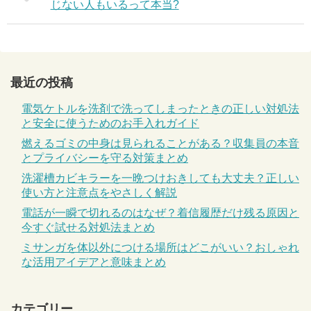
じない人もいるって本当?
最近の投稿
電気ケトルを洗剤で洗ってしまったときの正しい対処法
と安全に使うためのお手入れガイド
燃えるゴミの中身は見られることがある？収集員の本音
とプライバシーを守る対策まとめ
洗濯槽カビキラーを一晩つけおきしても大丈夫？正しい
使い方と注意点をやさしく解説
電話が一瞬で切れるのはなぜ？着信履歴だけ残る原因と
今すぐ試せる対処法まとめ
ミサンガを体以外につける場所はどこがいい？おしゃれ
な活用アイデアと意味まとめ
カテゴリー