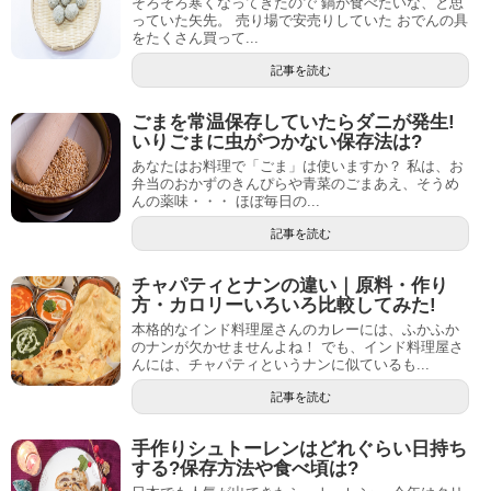
そろそろ寒くなってきたので 鍋が食べたいな、と思
っていた矢先。 売り場で安売りしていた おでんの具
をたくさん買って...
記事を読む
ごまを常温保存していたらダニが発生!
いりごまに虫がつかない保存法は?
あなたはお料理で「ごま」は使いますか？ 私は、お
弁当のおかずのきんぴらや青菜のごまあえ、そうめ
んの薬味・・・ ほぼ毎日の...
記事を読む
チャパティとナンの違い｜原料・作り
方・カロリーいろいろ比較してみた!
本格的なインド料理屋さんのカレーには、ふかふか
のナンが欠かせませんよね！ でも、インド料理屋さ
んには、チャパティというナンに似ているも...
記事を読む
手作りシュトーレンはどれぐらい日持ち
する?保存方法や食べ頃は?