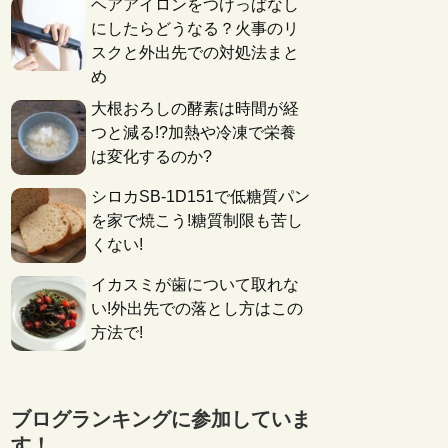
ヘアアイロンをつけっぱなし
にしたらどうなる？火事のリ
スクと外出先での対処法まと
め
大根おろしの酵素は時間が経
つと減る!?加熱や冷凍で栄養
は変化するのか?
シロカSB-1D151で低糖質パン
を家で焼こう!糖質制限も苦し
くない!
イカスミが歯について取れな
い!外出先での落とし方はこの
方法で!
ブログランキングに参加していま
す！