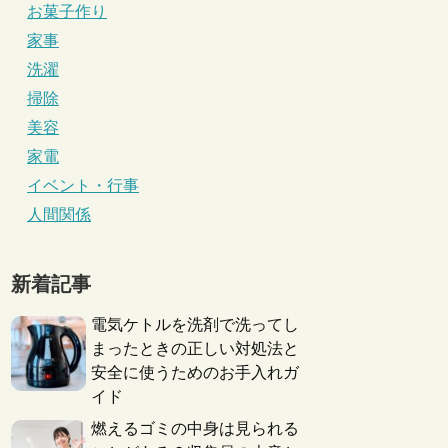
お菓子作り
家事
洗濯
掃除
美容
家電
イベント・行事
人間関係
新着記事
電気ケトルを洗剤で洗ってし
まったときの正しい対処法と
安全に使うためのお手入れガ
イド
燃えるゴミの中身は見られる