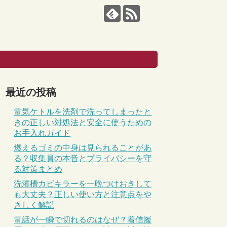
最近の投稿
電気ケトルを洗剤で洗ってしまったと
きの正しい対処法と安全に使うための
お手入れガイド
燃えるゴミの中身は見られることがあ
る？収集員の本音とプライバシーを守
る対策まとめ
洗濯槽カビキラーを一晩つけおきして
も大丈夫？正しい使い方と注意点をや
さしく解説
電話が一瞬で切れるのはなぜ？着信履