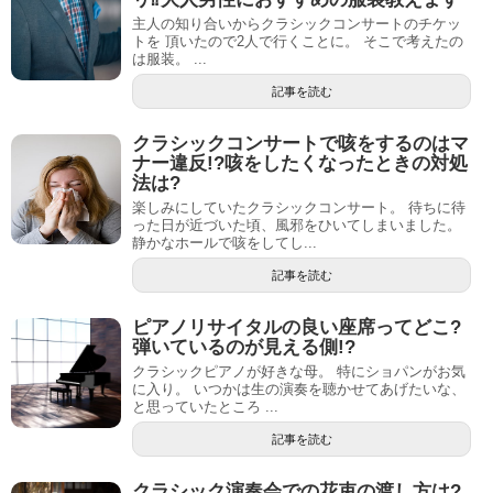
主人の知り合いからクラシックコンサートのチケッ
トを 頂いたので2人で行くことに。 そこで考えたの
は服装。 ...
記事を読む
クラシックコンサートで咳をするのはマ
ナー違反!?咳をしたくなったときの対処
法は?
楽しみにしていたクラシックコンサート。 待ちに待
った日が近づいた頃、風邪をひいてしまいました。
静かなホールで咳をしてし...
記事を読む
ピアノリサイタルの良い座席ってどこ?
弾いているのが見える側!?
クラシックピアノが好きな母。 特にショパンがお気
に入り。 いつかは生の演奏を聴かせてあげたいな、
と思っていたところ ...
記事を読む
クラシック演奏会での花束の渡し方は?