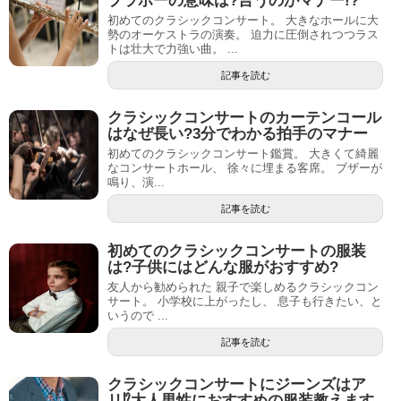
ブラボーの意味は?言うのがマナー!?
初めてのクラシックコンサート。 大きなホールに大
勢のオーケストラの演奏。 迫力に圧倒されつつラス
トは壮大で力強い曲。 ...
記事を読む
クラシックコンサートのカーテンコール
はなぜ長い?3分でわかる拍手のマナー
初めてのクラシックコンサート鑑賞。 大きくて綺麗
なコンサートホール、 徐々に埋まる客席。 ブザーが
鳴り、演...
記事を読む
初めてのクラシックコンサートの服装
は?子供にはどんな服がおすすめ?
友人から勧められた 親子で楽しめるクラシックコン
サート。 小学校に上がったし、 息子も行きたい、と
いうので ...
記事を読む
クラシックコンサートにジーンズはア
リ⁉︎大人男性におすすめの服装教えます