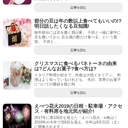
記事を読む
節分の豆は年の数以上食べてもいいの!?
明日話したくなる豆知識!
毎年節分には豆を撒く我が家。 子供と一緒に家中に
豆を撒いてから 豆を歳の数だけ食べる、という風
習。 子供と...
記事を読む
クリスマスに食べるパネトーネの由来
は?どんなお菓子?食べ方は?
イタリア料理が好きで、外食は大抵イタリアン。 料
理はよく知っているけれども、 先日、世界のお菓子
についての番組を観た時、...
記事を読む
えべつ花火2019の日程・駐車場・アクセ
ス・有料席を地元民が紹介!
2017年に第1回目を迎えた「えべつ花火」in角山！
2019年の今年で3回目を迎え、今年は8月31日（土）
に開催されます！ ...