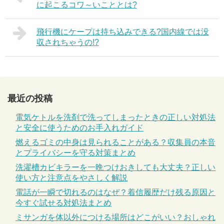
に起こるコワ～いこととは?
飛行機にケープは持ち込みできる?国内線では没
収されちゃうの!?
最近の投稿
電気ケトルを洗剤で洗ってしまったときの正しい対処法
と安全に使うためのお手入れガイド
燃えるゴミの中身は見られることがある？収集員の本音
とプライバシーを守る対策まとめ
洗濯槽カビキラーを一晩つけおきしても大丈夫？正しい
使い方と注意点をやさしく解説
電話が一瞬で切れるのはなぜ？着信履歴だけ残る原因と
今すぐ試せる対処法まとめ
ミサンガを体以外につける場所はどこがいい？おしゃれ