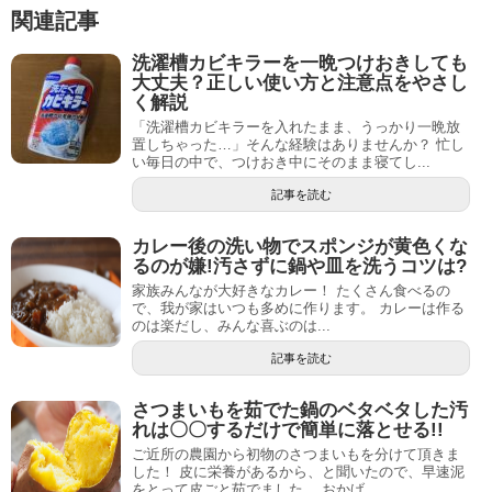
関連記事
洗濯槽カビキラーを一晩つけおきしても
大丈夫？正しい使い方と注意点をやさし
く解説
「洗濯槽カビキラーを入れたまま、うっかり一晩放
置しちゃった…」そんな経験はありませんか？ 忙し
い毎日の中で、つけおき中にそのまま寝てし...
記事を読む
カレー後の洗い物でスポンジが黄色くな
るのが嫌!汚さずに鍋や皿を洗うコツは?
家族みんなが大好きなカレー！ たくさん食べるの
で、我が家はいつも多めに作ります。 カレーは作る
のは楽だし、みんな喜ぶのは...
記事を読む
さつまいもを茹でた鍋のベタベタした汚
れは〇〇するだけで簡単に落とせる!!
ご近所の農園から初物のさつまいもを分けて頂きま
した！ 皮に栄養があるから、と聞いたので、早速泥
をとって皮ごと茹でました。 おかげ...