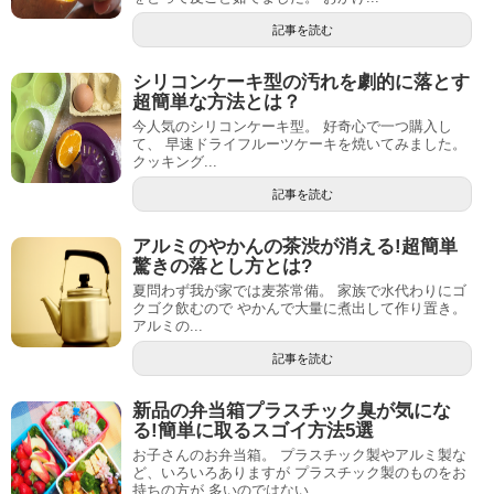
記事を読む
シリコンケーキ型の汚れを劇的に落とす
超簡単な方法とは？
今人気のシリコンケーキ型。 好奇心で一つ購入し
て、 早速ドライフルーツケーキを焼いてみました。
クッキング...
記事を読む
アルミのやかんの茶渋が消える!超簡単
驚きの落とし方とは?
夏問わず我が家では麦茶常備。 家族で水代わりにゴ
クゴク飲むので やかんで大量に煮出して作り置き。
アルミの...
記事を読む
新品の弁当箱プラスチック臭が気にな
る!簡単に取るスゴイ方法5選
お子さんのお弁当箱。 プラスチック製やアルミ製な
ど、いろいろありますが プラスチック製のものをお
持ちの方が 多いのではない...