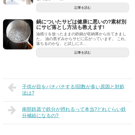
記事を読む
鍋についたサビは健康に悪いの?素材別
にサビ落とし方法も教えます!
油残りを放ったままの鉄鍋が収納庫から出てきまし
た。 油の黒ずみからサビに広がっています。 これ、
落ちるのかな、と試しにス...
記事を読む
子供が目をパチパチする!回数が多い原因と対処
法は?
南部鉄器で鉄分が摂れるって本当?どれぐらい鉄
分補給になるの?