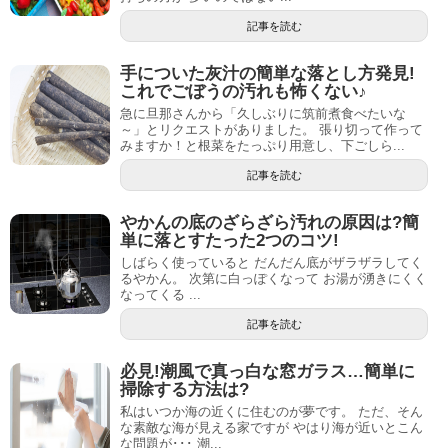
記事を読む
手についた灰汁の簡単な落とし方発見!
これでごぼうの汚れも怖くない♪
急に旦那さんから「久しぶりに筑前煮食べたいな
～」とリクエストがありました。 張り切って作って
みますか！と根菜をたっぷり用意し、下ごしら...
記事を読む
やかんの底のざらざら汚れの原因は?簡
単に落とすたった2つのコツ!
しばらく使っていると だんだん底がザラザラしてく
るやかん。 次第に白っぽくなって お湯が湧きにくく
なってくる ...
記事を読む
必見!潮風で真っ白な窓ガラス…簡単に
掃除する方法は?
私はいつか海の近くに住むのが夢です。 ただ、そん
な素敵な海が見える家ですが やはり海が近いとこん
な問題が･･･ 潮...