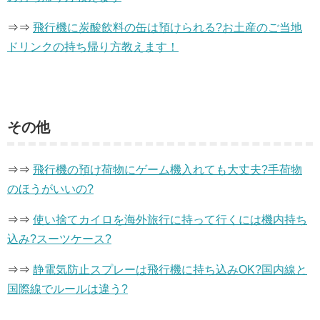
⇒⇒
飛行機に炭酸飲料の缶は預けられる?お土産のご当地
ドリンクの持ち帰り方教えます！
その他
⇒⇒
飛行機の預け荷物にゲーム機入れても大丈夫?手荷物
のほうがいいの?
⇒⇒
使い捨てカイロを海外旅行に持って行くには機内持ち
込み?スーツケース?
⇒⇒
静電気防止スプレーは飛行機に持ち込みOK?国内線と
国際線でルールは違う?