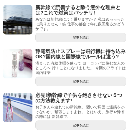
新幹線で読書すると酔う意外な理由と
は?これで対策はバッチリ!
あなたは新幹線によく乗りますか？ 私はめっっった
に乗りません！笑 仕事の都合で年に数回乗るかどう
かです。 ...
記事を読む
静電気防止スプレーは飛行機に持ち込み
OK?国内線と国際線でルールは違う?
溜まった有給休暇を使って ヨーロッパに住む友人の
ところへ 行くことになりました。 今回のフライトは
国内線乗...
記事を読む
必見!新幹線で子供を飽きさせない５つ
の方法教えます!
お子さんを連れての新幹線。 騒いで周囲に迷惑をか
けないか、緊張しますよね。 とはいえ、旅行や帰省
の際には 新幹線で...
記事を読む