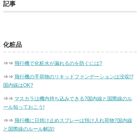
記事
化粧品
⇒⇒
飛行機で化粧水が漏れるのを防ぐには?
⇒⇒
飛行機の手荷物のリキッドファンデーションは没収!?
国内線はOK?
⇒⇒
マスカラは機内持ち込みできる?国内線と国際線のル
ール知っておこう!
⇒⇒
飛行機に日焼け止めスプレーは預け入れ荷物?国内線
と国際線のルール解説!