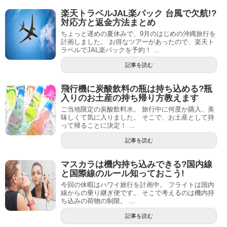
楽天トラベルJAL楽パック 台風で欠航!?
対応方と返金方法まとめ
ちょっと遅めの夏休みで、9月のはじめの沖縄旅行を
計画しました。 お得なツアーがあったので、楽天ト
ラベルでJAL楽パックを予約！ ...
記事を読む
飛行機に炭酸飲料の瓶は持ち込める?瓶
入りのお土産の持ち帰り方教えます
ご当地限定の炭酸飲料水。 旅行中に何度か購入、美
味しくて気に入りました。 そこで、お土産として持
って帰ることに決定！ ...
記事を読む
マスカラは機内持ち込みできる?国内線
と国際線のルール知っておこう!
今回の休暇はハワイ旅行を計画中。 フライトは国内
線からの乗り継ぎ便です。 そこで考えるのは機内持
ち込みの荷物の制限。 ...
記事を読む