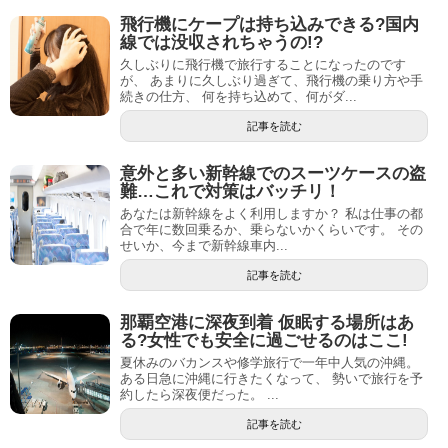
飛行機にケープは持ち込みできる?国内
線では没収されちゃうの!?
久しぶりに飛行機で旅行することになったのです
が、 あまりに久しぶり過ぎて、飛行機の乗り方や手
続きの仕方、 何を持ち込めて、何がダ...
記事を読む
意外と多い新幹線でのスーツケースの盗
難…これで対策はバッチリ！
あなたは新幹線をよく利用しますか？ 私は仕事の都
合で年に数回乗るか、乗らないかくらいです。 その
せいか、今まで新幹線車内...
記事を読む
那覇空港に深夜到着 仮眠する場所はあ
る?女性でも安全に過ごせるのはここ!
夏休みのバカンスや修学旅行で一年中人気の沖縄。
ある日急に沖縄に行きたくなって、 勢いで旅行を予
約したら深夜便だった。 ...
記事を読む