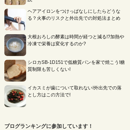
ヘアアイロンをつけっぱなしにしたらどうな
る？火事のリスクと外出先での対処法まとめ
大根おろしの酵素は時間が経つと減る!?加熱や
冷凍で栄養は変化するのか?
シロカSB-1D151で低糖質パンを家で焼こう!糖
質制限も苦しくない!
イカスミが歯について取れない!外出先での落
とし方はこの方法で!
ブログランキングに参加しています！